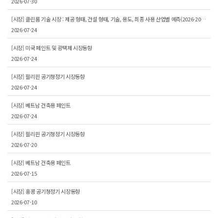
2026-07-30
[시장]
클린룸 기술 시장 : 제공 형태, 건설 형태, 기술, 용도, 최종 사용 산업별 예측(2026-2032년)
2026-07-24
[시장]
미국 페인트 및 광택제 시장동향
2026-07-24
[시장]
필리핀 공기청정기 시장동향
2026-07-24
[시장]
베트남 건축용 페인트
2026-07-24
[시장]
필리핀 공기청정기 시장동향
2026-07-20
[시장]
베트남 건축용 페인트
2026-07-15
[시장]
홍콩 공기청정기 시장동향
2026-07-10