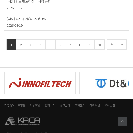
[시장]
인도 반도체 장비 시장 동향
2026-06-22
[시장]
러시아 가습기 시장 동향
2026-06-19
1
2
3
4
5
6
7
8
9
10
개인정보보호방침
이용약관
협회소개
광고문의
고객센터
사이트맵
오시는길