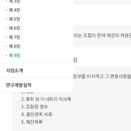
제 3장
제 4장
제 35 조 (잔여재산의 처분)
제 5장
제 6장
제 34 조의 규정에 따라 해산되는 조합의 잔여 재산의 처분
제 7장
제 8장
제 9장
제 36 조 (서류 및 장부의 비치)
사업소개
조합은 다음 각호의 서류 및 장부를 비치하고 그 변동사항을
연구개발실적
1. 정관
2. 총회 및 이사회의 의사록
3. 조합원 명부
4. 결산관계 서류
5. 재산목록