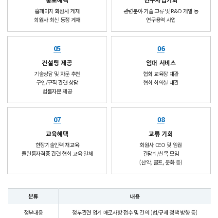
홈페이지 회원사 게재
관련분야 기술 교류 및 R&D 개발 등
회원사 최신 동정 게재
연구용역 사업
05
06
컨설팅 제공
임대 서비스
기술상담 및 자문 추천
협회 교육장 대관
구인/구직 관련 상담
협회 회의실 대관
법률자문 제공
07
08
교육혜택
교류 기회
현장기술인력 재교육
회원사 CEO 및 임원
클린룸자격증 관련 협회 교육 일체
간담회/친목 모임
(산악, 골프, 문화 등)
분류
내용
정부대응
정부관련 업계 애로사항 접수 및 건의 (법/규제 정책 방향 등)