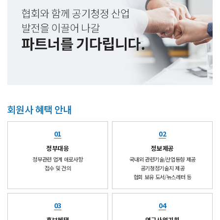
회원사 혜택 안내
01
02
정부대응
정보제공
정부관련 업계 애로사항
국내외 관련기술/산업동향 제공
접수 및 건의
공기청정기술지 제공
협회 보유 도서/뉴스레터 등
03
04
홍보혜택
연구사업기회