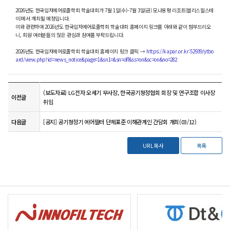
2026년도 한국입자에어로졸학회 학술대회가 7월 1일(수)~7월 3일(금) 모나용평 리조트(블리스힐스테
이)에서 개최될 예정입니다.
이와 관련하여 2026년도 한국입자에어로졸학회 학술대회 홈페이지 링크를 아래와 같이 첨부드리오
니, 회원 여러분들의 많은 관심과 참여를 부탁드립니다.
2026년도 한국입자에어로졸학회 학술대회 홈페이지 링크 클릭 →
https://kapar.or.kr:52939/ytbo
ard/view.php?id=news_notice&page=1&sn1=&sn=off&ss=on&sc=on&no=282
(보도자료) LG전자 오세기 부사장, 한국공기청정협회 회장 및 연구조합 이사장
이전글
취임
다음글
[공지] 공기청정기 에어필터 단체표준 이해관계인 간담회 개최(03/12)
URL복사
목록