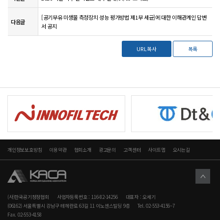
[공기부유 미생물 측정장치 성능 평가방법 제1부 세균]에 대한 이해관계인 답변
다음글
서 공지
URL복사
목록
개인정보보호방침
이용약관
협회소개
광고문의
고객센터
사이트맵
오시는길
(사)한국공기청정협회
사업자등록번호 : 116-82-14256
대표자 : 오세기
(06162) 서울특별시 강남구 테헤란로 63길 11 이노센스빌딩 9층
Tel. 02-553-4156~7
Fax. 02-553-4158