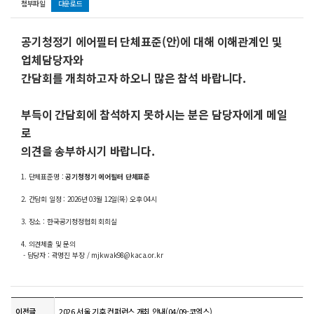
첨부파일
다운로드
공기청정기 에어필터 단체표준(안)에 대해 이해관계인 및
업체담당자와
간담회를 개최하고자 하오니 많은 참석 바랍니다.
부득이 간담회에 참석하지
못하시는 분은 담당자에게 메일
로
의견을
송부하시기 바랍니다.
1. 단체표준명 :
공기청정기 에어필터 단체표준
2. 간담회 일정 : 2026년 03월 12일(목) 오후 04시
3. 장소 : 한국공기청정협회 회희실
4. 의견체출 및 문의
- 담당자 : 곽명진 부장 / mjkwak98@kaca.or.kr
이전글
2026 서울 기후 컨퍼런스 개최 안내(04/09-코엑스)